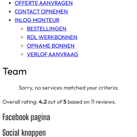
OFFERTE AANVRAGEN
CONTACT OPNEMEN
INLOG MONTEUR
BESTELLINGEN
RDL WERKBONNEN
OPNAME BONNEN
VERLOF AANVRAAG
Team
Sorry, no services matched your criteria.
4,2
Overall rating:
4.2
out of
5
based on
11
reviews.
rating
Facebook pagina
based
on
Social knoppen
12.345