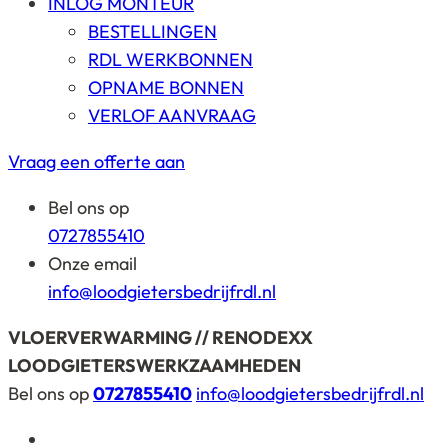
INLOG MONTEUR
BESTELLINGEN
RDL WERKBONNEN
OPNAME BONNEN
VERLOF AANVRAAG
Vraag een offerte aan
Bel ons op
0727855410
Onze email
info@loodgietersbedrijfrdl.nl
VLOERVERWARMING // RENODEXX
LOODGIETERSWERKZAAMHEDEN
Bel ons op
0727855410
info@loodgietersbedrijfrdl.nl