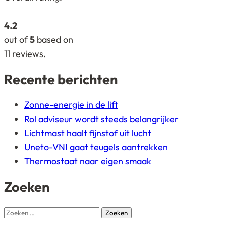
rating
based
4.2
on
out of
5
based on
12.345
11
reviews.
ratings
Recente berichten
Zonne-energie in de lift
Rol adviseur wordt steeds belangrijker
Lichtmast haalt fijnstof uit lucht
Uneto-VNI gaat teugels aantrekken
Thermostaat naar eigen smaak
Zoeken
Zoeken
naar: