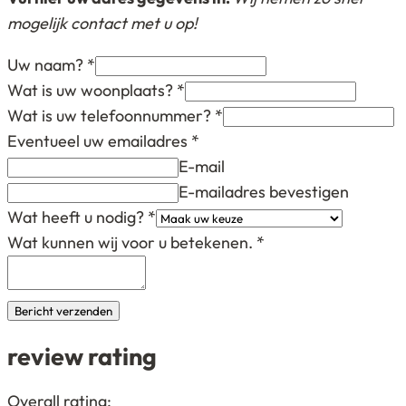
mogelijk contact met u op!
Uw naam?
*
Wat is uw woonplaats?
*
Wat is uw telefoonnummer?
*
Eventueel uw emailadres
*
E-mail
E-mailadres bevestigen
Wat heeft u nodig?
*
Wat kunnen wij voor u betekenen.
*
Bericht verzenden
review rating
4,2
Overall rating: