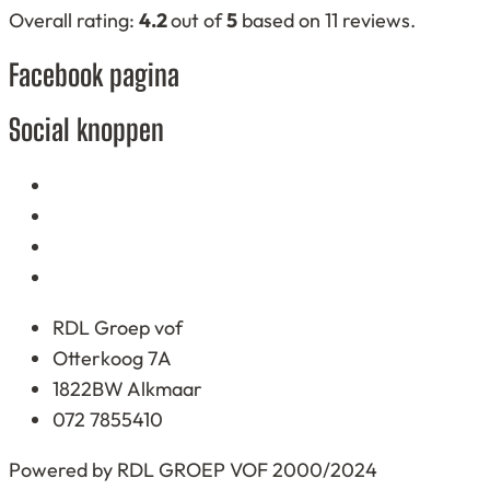
4,2
Overall rating:
4.2
out of
5
based on
11
reviews.
rating
Facebook pagina
based
on
Social knoppen
12.345
ratings
RDL Groep vof
Otterkoog 7A
1822BW Alkmaar
072 7855410
Powered by RDL GROEP VOF 2000/2024