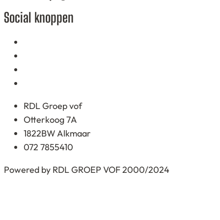
on
Social knoppen
12.345
ratings
RDL Groep vof
Otterkoog 7A
1822BW Alkmaar
072 7855410
Powered by RDL GROEP VOF 2000/2024