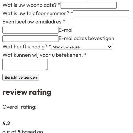
Wat is uw woonplaats?
*
Wat is uw telefoonnummer?
*
Eventueel uw emailadres
*
E-mail
E-mailadres bevestigen
Wat heeft u nodig?
*
Wat kunnen wij voor u betekenen.
*
Bericht verzenden
review rating
4,2
Overall rating:
rating
based
4.2
on
out of
5
based on