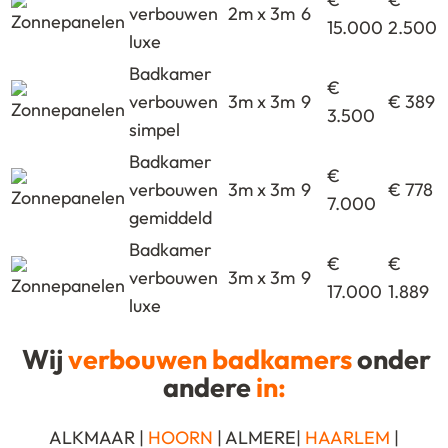
verbouwen
2m x 3m
6
15.000
2.500
luxe
Badkamer
€
verbouwen
3m x 3m
9
€ 389
3.500
simpel
Badkamer
€
verbouwen
3m x 3m
9
€ 778
7.000
gemiddeld
Badkamer
€
€
verbouwen
3m x 3m
9
17.000
1.889
luxe
Wij
verbouwen badkamers
onder
andere
in:
ALKMAAR |
HOORN
| ALMERE|
HAARLEM
|