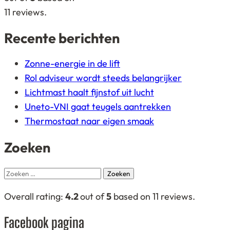
12.345
11
reviews.
ratings
Recente berichten
Zonne-energie in de lift
Rol adviseur wordt steeds belangrijker
Lichtmast haalt fijnstof uit lucht
Uneto-VNI gaat teugels aantrekken
Thermostaat naar eigen smaak
Zoeken
Zoeken
naar:
4,2
Overall rating:
4.2
out of
5
based on
11
reviews.
rating
Facebook pagina
based