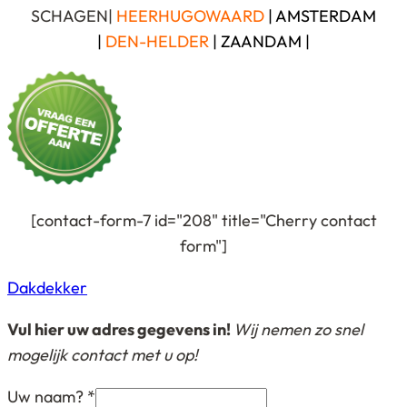
SCHAGEN|
HEERHUGOWAARD
| AMSTERDAM
|
DEN-HELDER
| ZAANDAM |
[contact-form-7 id="208" title="Cherry contact
form"]
Bericht
Dakdekker
navigatie
Vul hier uw adres gegevens in!
Wij nemen zo snel
mogelijk contact met u op!
Uw naam?
*