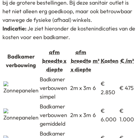
bij de grotere bestellingen. Bij deze sanitair outlet is
het niet alleen erg goedkoop, maar ook betrouwbaar
vanwege de fysieke (afhaal) winkels.
Indicatie:
Je ziet hieronder de kostenindicaties van de
kosten voor een badkamer.
afm
afm
Badkamer
breedte x
breedte
m²
Kosten
€ /m²
verbouwing
diepte
x diepte
Badkamer
€
verbouwen
2m x 3m
6
€ 475
2.850
simpel
Badkamer
€
€
verbouwen
2m x 3m
6
6.000
1.000
gemiddeld
Badkamer
€
€