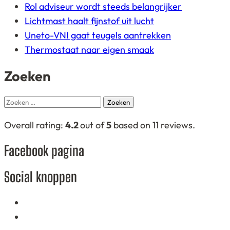
Rol adviseur wordt steeds belangrijker
Lichtmast haalt fijnstof uit lucht
Uneto-VNI gaat teugels aantrekken
Thermostaat naar eigen smaak
Zoeken
Zoeken
naar:
4,2
Overall rating:
4.2
out of
5
based on
11
reviews.
rating
Facebook pagina
based
on
Social knoppen
12.345
ratings