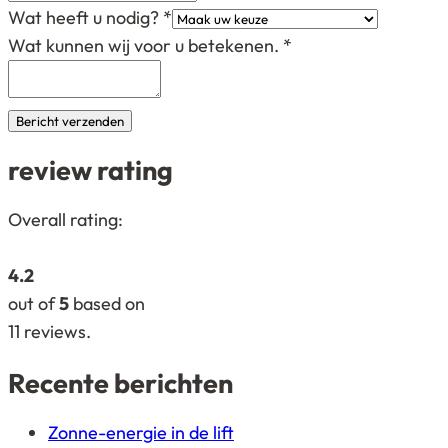
Wat heeft u nodig?
*
Wat kunnen wij voor u betekenen.
*
Bericht verzenden
review rating
4,2
Overall rating:
rating
based
4.2
on
out of
5
based on
12.345
11
reviews.
ratings
Recente berichten
Zonne-energie in de lift