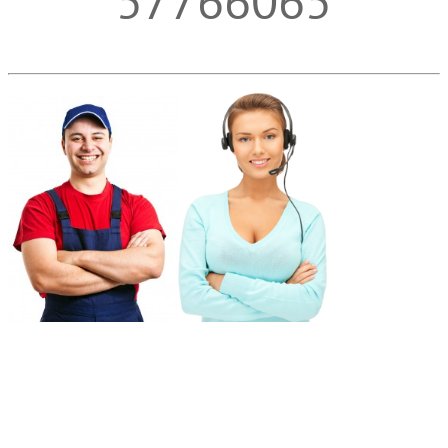
57766065