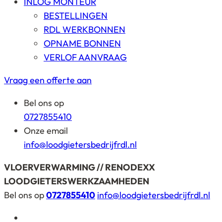
INLOG MONTEUR
BESTELLINGEN
RDL WERKBONNEN
OPNAME BONNEN
VERLOF AANVRAAG
Vraag een offerte aan
Bel ons op
0727855410
Onze email
info@loodgietersbedrijfrdl.nl
VLOERVERWARMING // RENODEXX
LOODGIETERSWERKZAAMHEDEN
Bel ons op
0727855410
info@loodgietersbedrijfrdl.nl