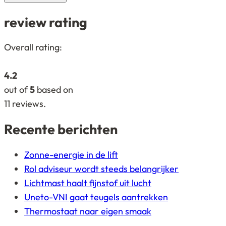
review rating
4,2
Overall rating:
rating
based
4.2
on
out of
5
based on
12.345
11
reviews.
ratings
Recente berichten
Zonne-energie in de lift
Rol adviseur wordt steeds belangrijker
Lichtmast haalt fijnstof uit lucht
Uneto-VNI gaat teugels aantrekken
Thermostaat naar eigen smaak