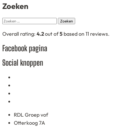
Zoeken
Zoeken
naar:
4,2
Overall rating:
4.2
out of
5
based on
11
reviews.
rating
Facebook pagina
based
on
Social knoppen
12.345
ratings
RDL Groep vof
Otterkoog 7A