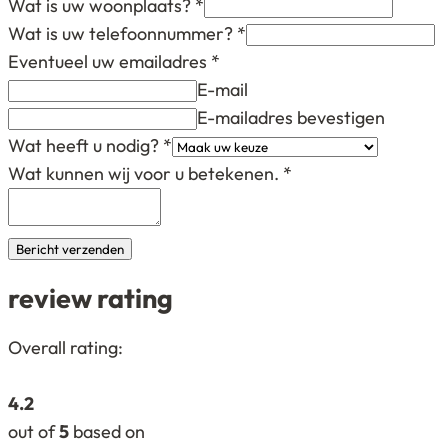
Wat is uw woonplaats?
*
Wat is uw telefoonnummer?
*
Eventueel uw emailadres
*
E-mail
E-mailadres bevestigen
Wat heeft u nodig?
*
Wat kunnen wij voor u betekenen.
*
Bericht verzenden
review rating
4,2
Overall rating:
rating
based
4.2
on
out of
5
based on