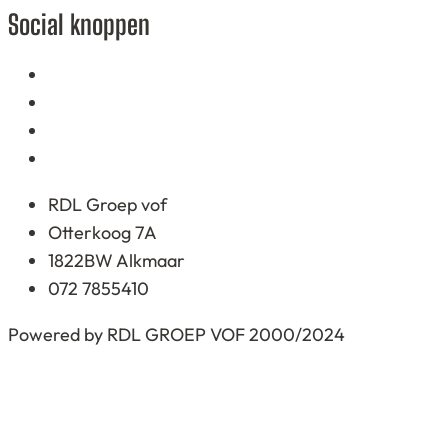
on
Social knoppen
12.345
ratings
RDL Groep vof
Otterkoog 7A
1822BW Alkmaar
072 7855410
Powered by RDL GROEP VOF 2000/2024