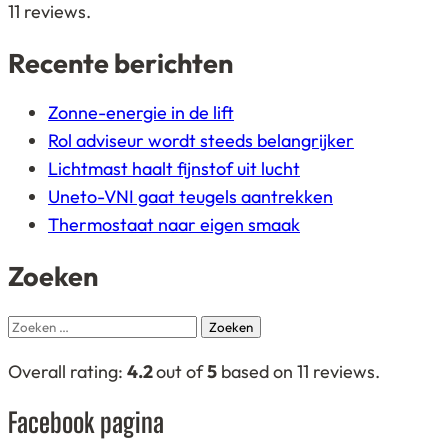
12.345
11
reviews.
ratings
Recente berichten
Zonne-energie in de lift
Rol adviseur wordt steeds belangrijker
Lichtmast haalt fijnstof uit lucht
Uneto-VNI gaat teugels aantrekken
Thermostaat naar eigen smaak
Zoeken
Zoeken
naar:
4,2
Overall rating:
4.2
out of
5
based on
11
reviews.
rating
Facebook pagina
based