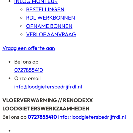
INLOG MONTEUR
BESTELLINGEN
RDL WERKBONNEN
OPNAME BONNEN
VERLOF AANVRAAG
Vraag een offerte aan
Bel ons op
0727855410
Onze email
info@loodgietersbedrijfrdl.nl
VLOERVERWARMING // RENODEXX
LOODGIETERSWERKZAAMHEDEN
Bel ons op
0727855410
info@loodgietersbedrijfrdl.nl