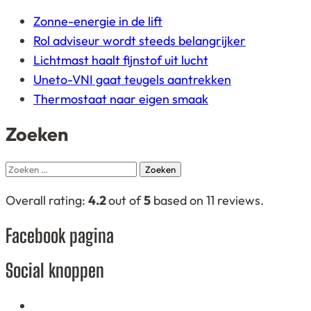
Zonne-energie in de lift
Rol adviseur wordt steeds belangrijker
Lichtmast haalt fijnstof uit lucht
Uneto-VNI gaat teugels aantrekken
Thermostaat naar eigen smaak
Zoeken
Zoeken
naar:
4,2
Overall rating:
4.2
out of
5
based on
11
reviews.
rating
Facebook pagina
based
on
Social knoppen
12.345
ratings