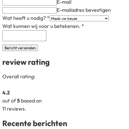
E-mail
E-mailadres bevestigen
Wat heeft u nodig?
*
Wat kunnen wij voor u betekenen.
*
Bericht verzenden
review rating
4,2
Overall rating:
rating
based
4.2
on
out of
5
based on
12.345
11
reviews.
ratings
Recente berichten