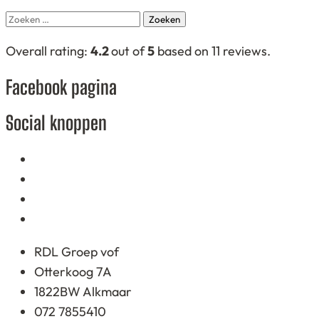
Zoeken
naar:
4,2
Overall rating:
4.2
out of
5
based on
11
reviews.
rating
Facebook pagina
based
on
Social knoppen
12.345
ratings
RDL Groep vof
Otterkoog 7A
1822BW Alkmaar
072 7855410