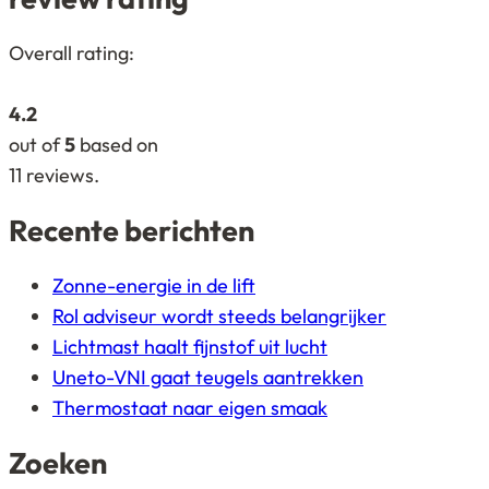
4,2
Overall rating:
rating
based
4.2
on
out of
5
based on
12.345
11
reviews.
ratings
Recente berichten
Zonne-energie in de lift
Rol adviseur wordt steeds belangrijker
Lichtmast haalt fijnstof uit lucht
Uneto-VNI gaat teugels aantrekken
Thermostaat naar eigen smaak
Zoeken