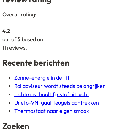
4,2
Overall rating:
rating
based
4.2
on
out of
5
based on
12.345
11
reviews.
ratings
Recente berichten
Zonne-energie in de lift
Rol adviseur wordt steeds belangrijker
Lichtmast haalt fijnstof uit lucht
Uneto-VNI gaat teugels aantrekken
Thermostaat naar eigen smaak
Zoeken