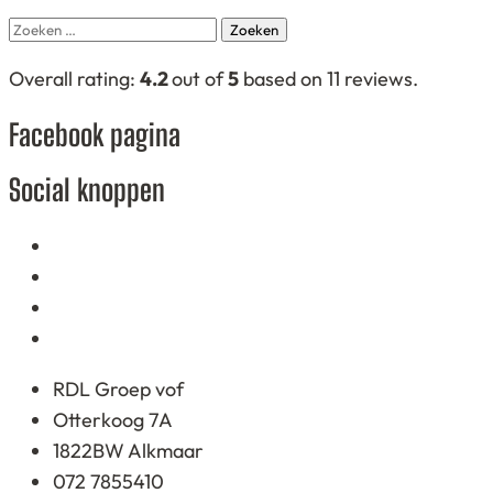
Zoeken
naar:
4,2
Overall rating:
4.2
out of
5
based on
11
reviews.
rating
Facebook pagina
based
on
Social knoppen
12.345
ratings
RDL Groep vof
Otterkoog 7A
1822BW Alkmaar
072 7855410