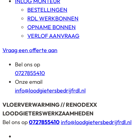
INLOG MONTEUR
BESTELLINGEN
RDL WERKBONNEN
OPNAME BONNEN
VERLOF AANVRAAG
Vraag een offerte aan
Bel ons op
0727855410
Onze email
info@loodgietersbedrijfrdl.nl
VLOERVERWARMING // RENODEXX
LOODGIETERSWERKZAAMHEDEN
Bel ons op
0727855410
info@loodgietersbedrijfrdl.nl