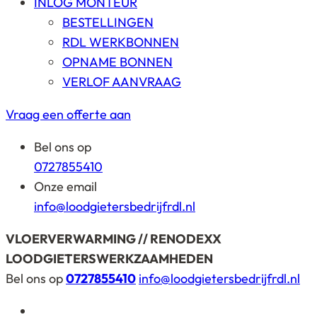
INLOG MONTEUR
BESTELLINGEN
RDL WERKBONNEN
OPNAME BONNEN
VERLOF AANVRAAG
Vraag een offerte aan
Bel ons op
0727855410
Onze email
info@loodgietersbedrijfrdl.nl
VLOERVERWARMING // RENODEXX
LOODGIETERSWERKZAAMHEDEN
Bel ons op
0727855410
info@loodgietersbedrijfrdl.nl