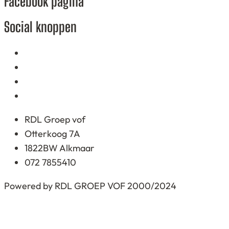
Facebook pagina
based
on
Social knoppen
12.345
ratings
RDL Groep vof
Otterkoog 7A
1822BW Alkmaar
072 7855410
Powered by RDL GROEP VOF 2000/2024