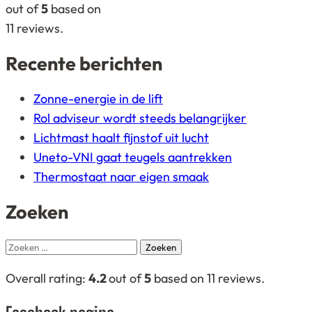
on
out of
5
based on
12.345
11
reviews.
ratings
Recente berichten
Zonne-energie in de lift
Rol adviseur wordt steeds belangrijker
Lichtmast haalt fijnstof uit lucht
Uneto-VNI gaat teugels aantrekken
Thermostaat naar eigen smaak
Zoeken
Zoeken
naar:
4,2
Overall rating:
4.2
out of
5
based on
11
reviews.
rating