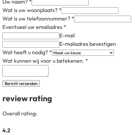
Uw naam?
*
Wat is uw woonplaats?
*
Wat is uw telefoonnummer?
*
Eventueel uw emailadres
*
E-mail
E-mailadres bevestigen
Wat heeft u nodig?
*
Wat kunnen wij voor u betekenen.
*
Bericht verzenden
review rating
4,2
Overall rating:
rating
based
4.2