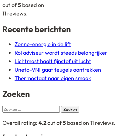
on
out of
5
based on
12.345
11
reviews.
ratings
Recente berichten
Zonne-energie in de lift
Rol adviseur wordt steeds belangrijker
Lichtmast haalt fijnstof uit lucht
Uneto-VNI gaat teugels aantrekken
Thermostaat naar eigen smaak
Zoeken
Zoeken
naar:
4,2
Overall rating:
4.2
out of
5
based on
11
reviews.
rating