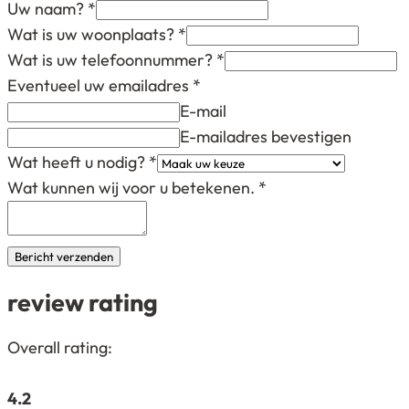
Uw naam?
*
Wat is uw woonplaats?
*
Wat is uw telefoonnummer?
*
Eventueel uw emailadres
*
E-mail
E-mailadres bevestigen
Wat heeft u nodig?
*
Wat kunnen wij voor u betekenen.
*
Bericht verzenden
review rating
4,2
Overall rating:
rating
based
4.2