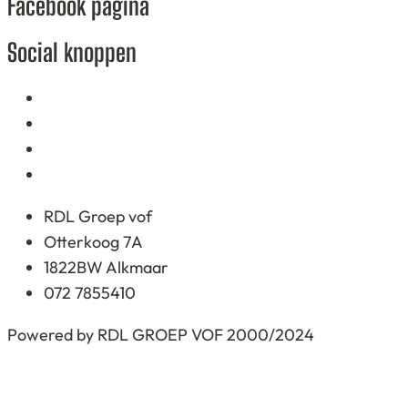
Facebook pagina
based
on
Social knoppen
12.345
ratings
RDL Groep vof
Otterkoog 7A
1822BW Alkmaar
072 7855410
Powered by RDL GROEP VOF 2000/2024