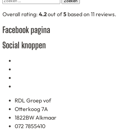
naar:
4,2
Overall rating:
4.2
out of
5
based on
11
reviews.
rating
Facebook pagina
based
on
Social knoppen
12.345
ratings
RDL Groep vof
Otterkoog 7A
1822BW Alkmaar
072 7855410