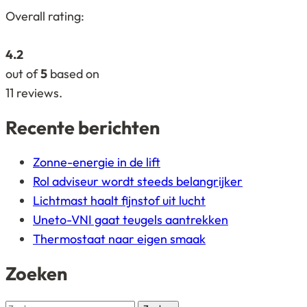
4,2
Overall rating:
rating
based
4.2
on
out of
5
based on
12.345
11
reviews.
ratings
Recente berichten
Zonne-energie in de lift
Rol adviseur wordt steeds belangrijker
Lichtmast haalt fijnstof uit lucht
Uneto-VNI gaat teugels aantrekken
Thermostaat naar eigen smaak
Zoeken
Zoeken