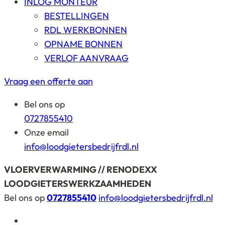
INLOG MONTEUR
BESTELLINGEN
RDL WERKBONNEN
OPNAME BONNEN
VERLOF AANVRAAG
Vraag een offerte aan
Bel ons op
0727855410
Onze email
info@loodgietersbedrijfrdl.nl
VLOERVERWARMING // RENODEXX
LOODGIETERSWERKZAAMHEDEN
Bel ons op
0727855410
info@loodgietersbedrijfrdl.nl