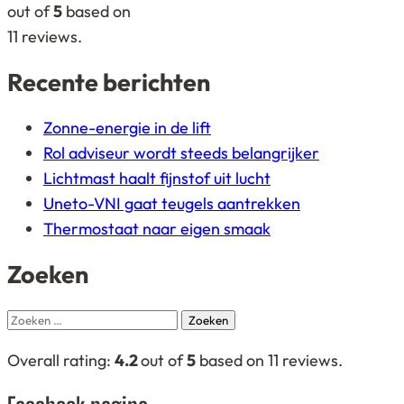
on
out of
5
based on
12.345
11
reviews.
ratings
Recente berichten
Zonne-energie in de lift
Rol adviseur wordt steeds belangrijker
Lichtmast haalt fijnstof uit lucht
Uneto-VNI gaat teugels aantrekken
Thermostaat naar eigen smaak
Zoeken
Zoeken
naar:
4,2
Overall rating:
4.2
out of
5
based on
11
reviews.
rating