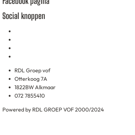
Facebook pagina
based
on
Social knoppen
12.345
ratings
RDL Groep vof
Otterkoog 7A
1822BW Alkmaar
072 7855410
Powered by RDL GROEP VOF 2000/2024