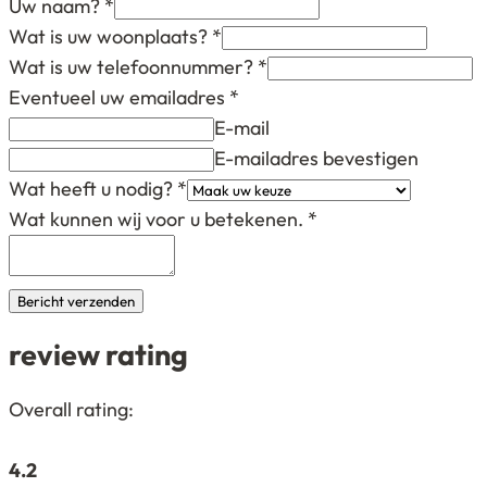
Uw naam?
*
Wat is uw woonplaats?
*
Wat is uw telefoonnummer?
*
Eventueel uw emailadres
*
E-mail
E-mailadres bevestigen
Wat heeft u nodig?
*
Wat kunnen wij voor u betekenen.
*
Bericht verzenden
review rating
4,2
Overall rating:
rating
based
4.2