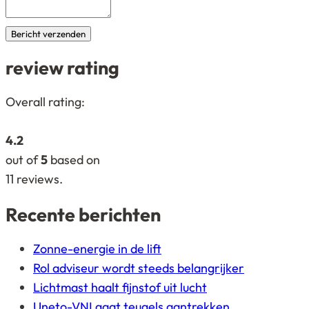
Bericht verzenden
review rating
4,2
Overall rating:
rating
based
4.2
on
out of
5
based on
12.345
11
reviews.
ratings
Recente berichten
Zonne-energie in de lift
Rol adviseur wordt steeds belangrijker
Lichtmast haalt fijnstof uit lucht
Uneto-VNI gaat teugels aantrekken