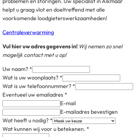
problemen en storingen. Uw specialist in Alkmaar
helpt u graag vlot en doeltreffend met alle
voorkomende loodgieterswerkzaamheden!
Bericht
Centraleverwarming
navigatie
Vul hier uw adres gegevens in!
Wij nemen zo snel
mogelijk contact met u op!
Uw naam?
*
Wat is uw woonplaats?
*
Wat is uw telefoonnummer?
*
Eventueel uw emailadres
*
E-mail
E-mailadres bevestigen
Wat heeft u nodig?
*
Wat kunnen wij voor u betekenen.
*