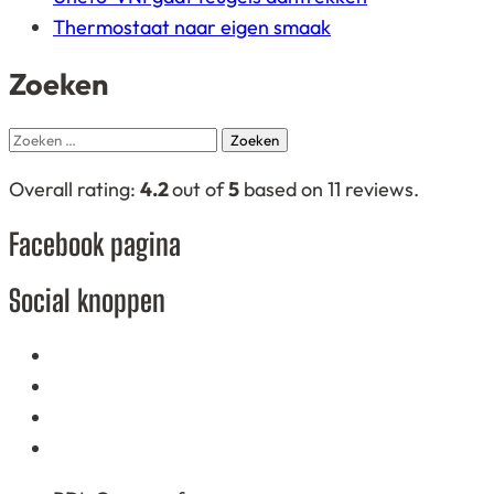
Thermostaat naar eigen smaak
Zoeken
Zoeken
naar:
4,2
Overall rating:
4.2
out of
5
based on
11
reviews.
rating
Facebook pagina
based
on
Social knoppen
12.345
ratings