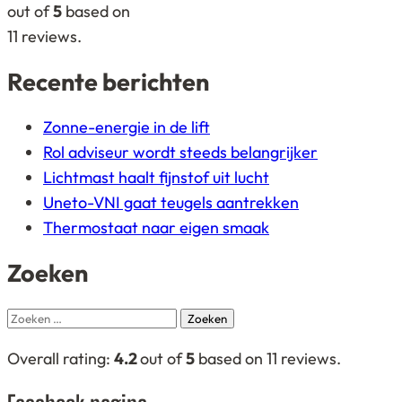
on
out of
5
based on
12.345
11
reviews.
ratings
Recente berichten
Zonne-energie in de lift
Rol adviseur wordt steeds belangrijker
Lichtmast haalt fijnstof uit lucht
Uneto-VNI gaat teugels aantrekken
Thermostaat naar eigen smaak
Zoeken
Zoeken
naar:
4,2
Overall rating:
4.2
out of
5
based on
11
reviews.
rating