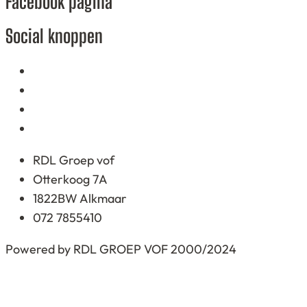
Facebook pagina
based
on
Social knoppen
12.345
ratings
RDL Groep vof
Otterkoog 7A
1822BW Alkmaar
072 7855410
Powered by RDL GROEP VOF 2000/2024