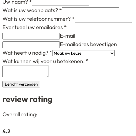
Uw naam?
*
Wat is uw woonplaats?
*
Wat is uw telefoonnummer?
*
Eventueel uw emailadres
*
E-mail
E-mailadres bevestigen
Wat heeft u nodig?
*
Wat kunnen wij voor u betekenen.
*
Bericht verzenden
review rating
4,2
Overall rating:
rating
based
4.2