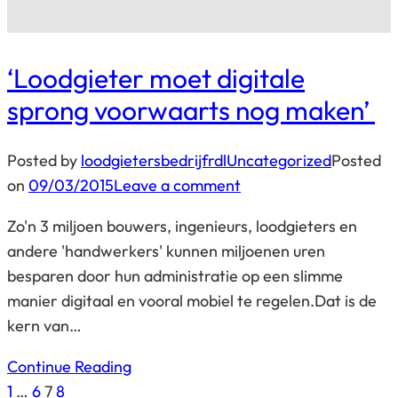
‘Loodgieter moet digitale
sprong voorwaarts nog maken’
Posted by
loodgietersbedrijfrdl
Uncategorized
Posted
on
09/03/2015
Leave a comment
Zo'n 3 miljoen bouwers, ingenieurs, loodgieters en
andere 'handwerkers' kunnen miljoenen uren
besparen door hun administratie op een slimme
manier digitaal en vooral mobiel te regelen.Dat is de
kern van…
Continue Reading
Berichten
Page
Page
Page
Page
1
…
6
7
8