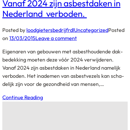
Vanaf 2024 zijn as­best­da­ken in
Ne­der­land ver­bo­den.
Posted by
loodgietersbedrijfrdl
Uncategorized
Posted
on
13/03/2015
Leave a comment
Ei­ge­na­ren van ge­bou­wen met as­best­hou­den­de dak­
be­dek­king moeten deze vóór 2024 ver­wij­de­ren.
Vanaf 2024 zijn as­best­da­ken in Ne­der­land na­me­lijk
ver­bo­den. Het in­a­de­men van as­best­ve­zels kan scha­
de­lijk zijn voor de ge­zond­heid van mensen,…
Continue Reading