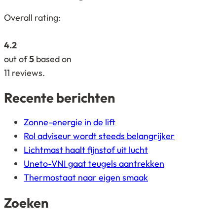
4,2
Overall rating:
rating
based
4.2
on
out of
5
based on
12.345
11
reviews.
ratings
Recente berichten
Zonne-energie in de lift
Rol adviseur wordt steeds belangrijker
Lichtmast haalt fijnstof uit lucht
Uneto-VNI gaat teugels aantrekken
Thermostaat naar eigen smaak
Zoeken