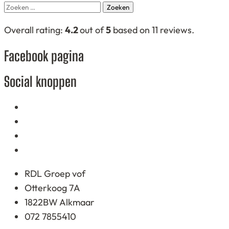
Zoeken
naar:
4,2
Overall rating:
4.2
out of
5
based on
11
reviews.
rating
Facebook pagina
based
on
Social knoppen
12.345
ratings
RDL Groep vof
Otterkoog 7A
1822BW Alkmaar
072 7855410