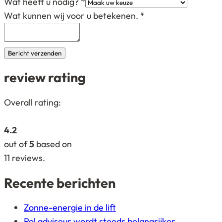
Wat heeft u nodig?
*
Wat kunnen wij voor u betekenen.
*
Bericht verzenden
review rating
4,2
Overall rating:
rating
based
4.2
on
out of
5
based on
12.345
11
reviews.
ratings
Recente berichten
Zonne-energie in de lift
Rol adviseur wordt steeds belangrijker