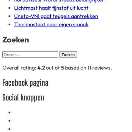
Lichtmast haalt fijnstof uit lucht
Uneto-VNI gaat teugels aantrekken
Thermostaat naar eigen smaak
Zoeken
Zoeken
naar:
4,2
Overall rating:
4.2
out of
5
based on
11
reviews.
rating
Facebook pagina
based
on
Social knoppen
12.345
ratings