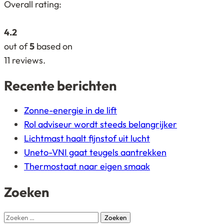
4,2
Overall rating:
rating
based
4.2
on
out of
5
based on
12.345
11
reviews.
ratings
Recente berichten
Zonne-energie in de lift
Rol adviseur wordt steeds belangrijker
Lichtmast haalt fijnstof uit lucht
Uneto-VNI gaat teugels aantrekken
Thermostaat naar eigen smaak
Zoeken
Zoeken