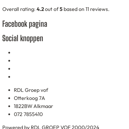
naar:
4,2
Overall rating:
4.2
out of
5
based on
11
reviews.
rating
Facebook pagina
based
on
Social knoppen
12.345
ratings
RDL Groep vof
Otterkoog 7A
1822BW Alkmaar
072 7855410
Powered by RDL GROEP VOF 2000/2024